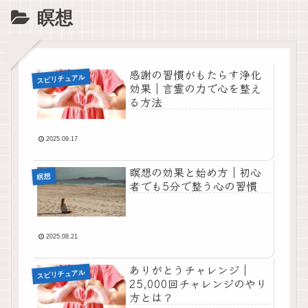
瞑想
感謝の習慣がもたらす浄化
スピリチュアル
効果｜言霊の力で心を整え
る方法
2025.09.17
瞑想の効果と始め方｜初心
瞑想
者でも5分で整う心の習慣
2025.08.21
ありがとうチャレンジ｜
スピリチュアル
25,000回チャレンジのやり
方とは？