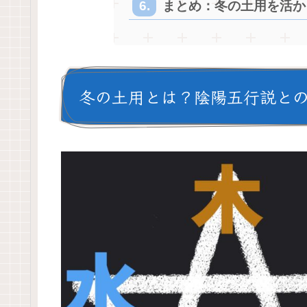
まとめ：冬の土用を活か
冬の土用とは？陰陽五行説と