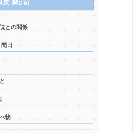
目次
説との関係
と間日
と
動
べ物