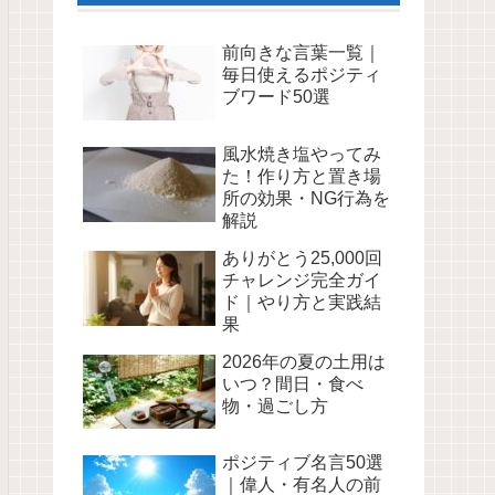
前向きな言葉一覧｜
毎日使えるポジティ
ブワード50選
風水焼き塩やってみ
た！作り方と置き場
所の効果・NG行為を
解説
ありがとう25,000回
チャレンジ完全ガイ
ド｜やり方と実践結
果
2026年の夏の土用は
いつ？間日・食べ
物・過ごし方
ポジティブ名言50選
｜偉人・有名人の前