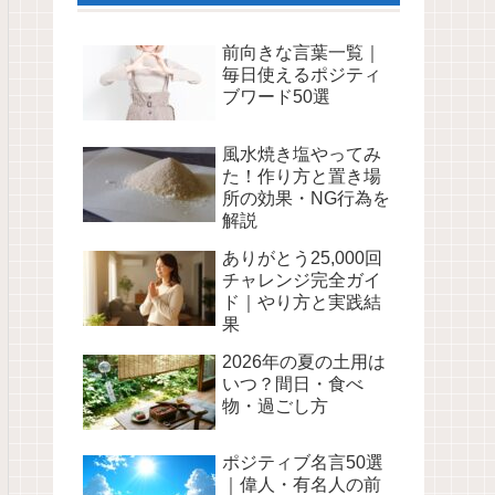
前向きな言葉一覧｜
毎日使えるポジティ
ブワード50選
風水焼き塩やってみ
た！作り方と置き場
所の効果・NG行為を
解説
ありがとう25,000回
チャレンジ完全ガイ
ド｜やり方と実践結
果
2026年の夏の土用は
いつ？間日・食べ
物・過ごし方
ポジティブ名言50選
｜偉人・有名人の前