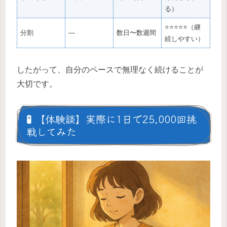
る）
⭐⭐⭐⭐⭐（継
分割
—
数日〜数週間
続しやすい）
したがって、自分のペースで無理なく続けることが
大切です。
🧪 【体験談】実際に1日で25,000回挑
戦してみた