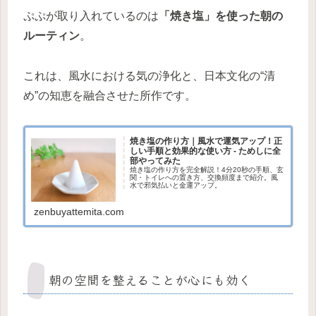
ぷぷが取り入れているのは
「焼き塩」を使った朝の
ルーティン
。
これは、風水における気の浄化と、日本文化の“清
め”の知恵を融合させた所作です。
焼き塩の作り方｜風水で運気アップ！正
しい手順と効果的な使い方 - ためしに全
部やってみた
焼き塩の作り方を完全解説！4分20秒の手順、玄
関・トイレへの置き方、交換頻度まで紹介。風
水で邪気払いと金運アップ。
zenbuyattemita.com
朝の空間を整えることが心にも効く