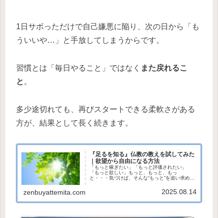
1日サボっただけで自己嫌悪に陥り、次の日から「も
ういいや…」と手放してしまうからです。
習慣とは「毎日やること」ではなく
また戻れるこ
と
。
多少途切れても、再びスタートできる柔軟さがある
方が、結果として長く続きます。
『足るを知る』仏教の教えを試してみた
｜欲望から自由になる方法
「もっと稼ぎたい」「もっと評価されたい」
「もっと欲しい」もっと、もっと、もっ
と・・・気づけば、そんな“もっと”を追い求め欲
望に追われる毎日を送る日々。けれど、ある日
ふと目にした仏陀の言葉が、心に深く刺さった
2025.08.14
zenbuyattemita.com
のです。それが「足るを知る」“今あ...