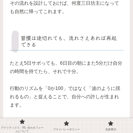
その流れを設計しておけば、何度三日坊主になって
も自然に帰ってこれます。
習慣は途切れても、流れさえあれば再起
できる
たとえ5日サボっても、6日目の朝にまた5分だけ自分
の時間を持てたら、それで十分。
行動のリズムを「0か100」ではなく「波のように揺
れるもの」と捉えることで、自分への許しが生まれ
ます。
自分に優しく、でも誠実に向き合う・・それこそ
アナリティクス・問い合わせフォー
が、三日坊主からの卒業なのです。
プライバシーポリシー
免責事項
ムについて