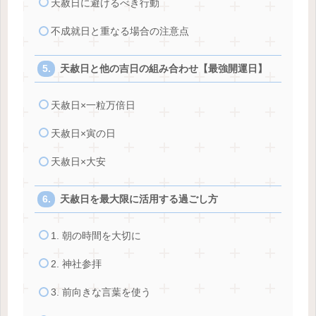
天赦日に避けるべき行動
不成就日と重なる場合の注意点
天赦日と他の吉日の組み合わせ【最強開運日】
天赦日×一粒万倍日
天赦日×寅の日
天赦日×大安
天赦日を最大限に活用する過ごし方
1. 朝の時間を大切に
2. 神社参拝
3. 前向きな言葉を使う