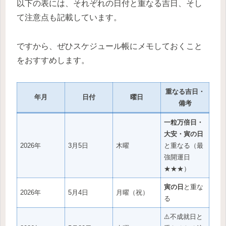
以下の表には、それぞれの日付と重なる吉日、そし
て注意点も記載しています。
ですから、ぜひスケジュール帳にメモしておくこと
をおすすめします。
重なる吉日・
年月
日付
曜日
備考
一粒万倍日・
大安・寅の日
2026年
3月5日
木曜
と重なる（最
強開運日
★★★）
寅の日
と重な
2026年
5月4日
月曜（祝）
る
⚠️不成就日と