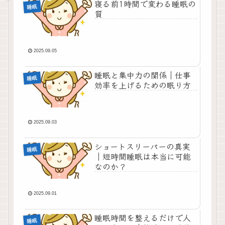
寝る前1時間で変わる睡眠の
睡眠
質
2025.09.05
睡眠と集中力の関係｜仕事
睡眠
効率を上げるための眠り方
2025.09.03
ショートスリーパーの真実
睡眠
｜短時間睡眠は本当に可能
なのか？
2025.09.01
睡眠時間を整えるだけで人
睡眠