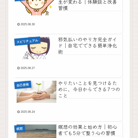
生が変わる｜体験談と改善
習慣
2025.08.30
邪気払いのやり方完全ガイ
スピリチュアル
ド｜自宅でできる簡単浄化
術
2025.08.27
やりたいことを見つけるた
自己啓発
めに、今日からできる7つの
こと
2025.08.24
瞑想の効果と始め方｜初心
瞑想
者でも5分で整う心の習慣