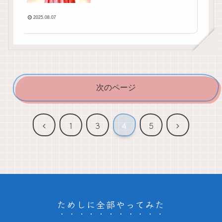
2025.08.07
次のページ
前
次
1
3
4
5
へ
へ
ためしに全部やってみた