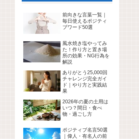
前向きな言葉一覧｜
毎日使えるポジティ
ブワード50選
風水焼き塩やってみ
た！作り方と置き場
所の効果・NG行為を
解説
ありがとう25,000回
チャレンジ完全ガイ
ド｜やり方と実践結
果
2026年の夏の土用は
いつ？間日・食べ
物・過ごし方
ポジティブ名言50選
｜偉人・有名人の前